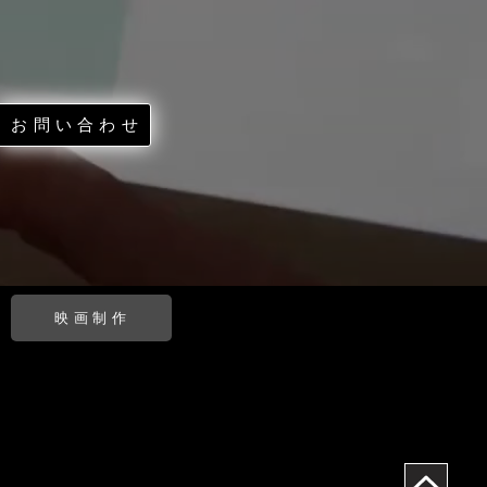
お問い合わせ
映画制作